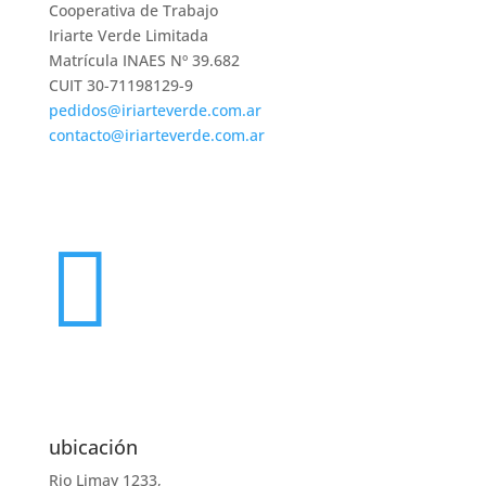
Cooperativa de Trabajo
Iriarte Verde Limitada
Matrícula INAES Nº 39.682
CUIT 30-71198129-9
pedidos@iriarteverde.com.ar
contacto@iriarteverde.com.ar
Seguir
Seguir

ubicación
Rio Limay 1233,