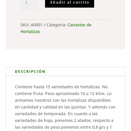
Añadir al carrito
Familiar
(10
a
12
SKU:
A0001
Categoría:
Canastos de
kg)
Hortalizas
cantidad
DESCRIPCIÓN
Contiene hasta 15 variedades de hortalizas. No
contiene fruta. Peso aproximado 10 a 12 kilos. Lo
armamos nosotros con las hortalizas disponibles
en cantidad y calidad en las quintas. Y además con
variedades de temporada. En cuanto a las
variedades de hoja, ponemos 2 atados, respecto a
las variedades de peso ponemos entre 0,8 grs y 1