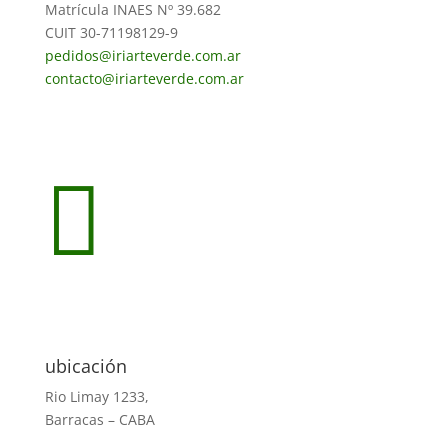
Matrícula INAES Nº 39.682
CUIT 30-71198129-9
pedidos@iriarteverde.com.ar
contacto@iriarteverde.com.ar
Seguir
Seguir

ubicación
Rio Limay 1233,
Barracas – CABA