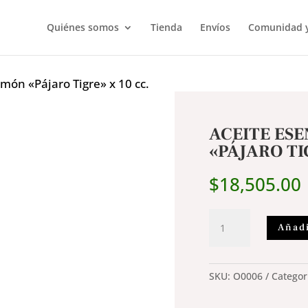
Quiénes somos
Tienda
Envíos
Comunidad y
imón «Pájaro Tigre» x 10 cc.
ACEITE ESE
«PÁJARO TI
$
18,505.00
Aceite
Añadi
esencial
de
limón
SKU:
O0006
Categor
"Pájaro
Tigre"