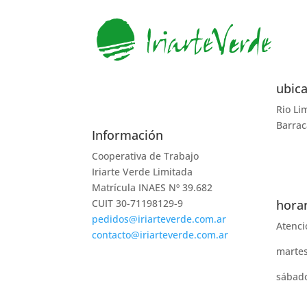
ubic
Rio Li
Barrac
Información
Cooperativa de Trabajo
Iriarte Verde Limitada
Matrícula INAES Nº 39.682
CUIT 30-71198129-9
hora
pedidos@iriarteverde.com.ar
Atenci
contacto@iriarteverde.com.ar
Seguir
martes
Seguir
sábado